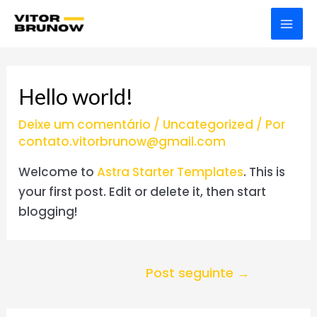
Ir
para
MAI
o
MEN
conteúdo
Hello world!
Deixe um comentário
/
Uncategorized
/ Por
contato.vitorbrunow@gmail.com
Welcome to
Astra Starter Templates
. This is
your first post. Edit or delete it, then start
blogging!
Navegação
Post seguinte
→
de
Post